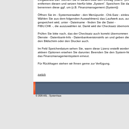
entfernen diesen und setzen hierfür bitte „System“. Speichern Sie d
benennen diese ggf. um (z.B. Finanzmanagement (System))
Öffnen Sie im - Systemverwalter - den Menüpunkt - Chk-Satz - einles
Wählen Sie aus dem folgenden Auswahlmenü das Laufwerk aus, auf
gespeichert wird, unter - Dateiname - finden Sie die Datei -
FIBU.CHK -, die auszuwählen ist. Damit wird der Checksatz überno
Prüfen Sie bitte nach, das der Checksatz auch korrekt übernommen 
Dienste - Datenbank-Info - Datenbankversionsinfo an und geben die
den Bildschirm oder den Drucker auch.
Im Feld Speicherdatum sehen Sie, wann diese Lizenz erstellt worden 
aktiven Optionen ersehen Sie darunter. Beenden Sie den System-Ver
das Finanzmanagementsystem erneut.
Für Rückfragen stehen wir Ihnen gerne zur Verfügung.
zurück
© 2026 ASL - Systemhaus