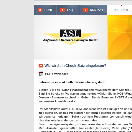
Wie wird ein Check-Satz eingelesen?
PDF downloaden
Führen Sie eine aktuelle Datensicherung durch!
Starten Sie das HOBA-Finanzmanagementsystem mit dem Conzept
Sind Sie bereits im Programm angemeldet, wählen Sie im HOBAFi
Dienste - Benutzer wechseln -. Geben Sie als Benutzer SYSTEM ei
zur zweiten Anmeldemaske.
Der Arbeitsplatz lautet SYSTEM, das Kennwort ist einzugeben und 
zu bestätigen. Ist das Programm noch nicht gestartet worden, so ka
Windows-Icon erfolgen. Sollte noch kein Programm-Icon erstellt word
bitte das existierende Icon zum starten des
Finanzmanagementsystem, öffnen dieses danach mit der rechten M
Menü-Punkte Eigenschaften. Im Fenster (Tab-Reiter) „Verknüpfung“ 
Eingabefeld Ziel. Suchen Sie in diesem bitte den Eintrag „User1“ (