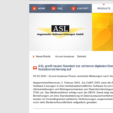
News-Rubrik:
Accom business Dekubit
ASL greift neuen Standart zur sicheren digitalen Da
Sozialversicherung auf
05.02.2001 - Accom business Finanz verschickt Meldungen nach V
Heppenheim/Hannover, 2. Februar 2001. Zur CeBIT 2001 setzt die
Software-Lösungen in ihrer betriebswirtschaftlichen Software Accom
Jahresmeldungen und Beitragsnachweisen per Datenfernübertragu
ITSG um. Das Meldeverfahren erfolgt nach der DEÜV. Damit trägt 
Bemühungen um eine Standardisierung im Datenaustauschverfahr
wurden im Controllingmodul zahlreiche Verfeinerungen vorgenommen
noch mehr Bedienerfreundlichkeit vollgrafisch gestaltet.