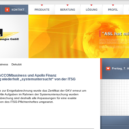
iness Dekubit
Freitag, 7. 
 ACCOMbusiness und Apollo Finanz
 wiederholt „systemuntersucht“ von der ITSG
re zur Entgeltabrechnung wurde das Zertifikat der GKV erneut um
t. Alle Aufgaben im Rahmen der Systemuntersuchung wurden
labrechung sind deshalb alle Anpassungen für eine exakte
en des ITSG-Pflichtenheftes umgesetzt.