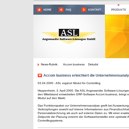
News-Rubrik:
Accom business Dekubit
Accom business erleichtert die Unternehmensanal
03.04.2000 - ASL ergänzt Modul für Controlling
Heppenheim, 3. April 2000. Die ASL Angewandte Software-Lösungen 
den Mittelstand entwickelten ERP-Software Accom business, bringt ein
Modul auf den Markt.
Das Funktionspaket zur Unternehmensanalyse greift bei Auswertung
Verknüpfungen sowohl auf interne Informationen aus Finanzbuchhal
Personalabrechnung als auch auf externe Daten zu. Mit einer exak
Zeitpunkt der Planung erreicht der Softwarehersteller eine optimale
Controllingsystems.